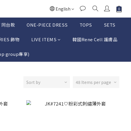
English
TV 同台款
ONE-PIECE DRESS
TOPS
SETS
RIES 飾物
LIVE ITEMS
韓國Rene Cell 護膚品
p group專享)
Sort by
48 Items per page