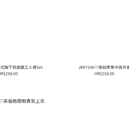
🤍韓式胸下就是腿工人褲Set
JK#7246🤍樹紋柔焦中長外
HK$298.00
HK$258.00