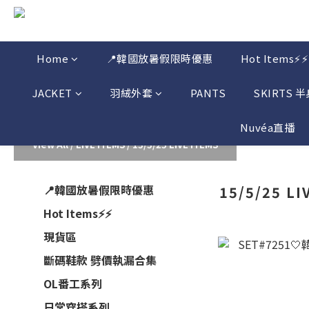
Home
📍韓國放暑假限時優惠
Hot Items⚡⚡
JACKET
羽絨外套
PANTS
SKIRTS 
Nuvéa直播
View All
/
LIVE ITEMS
/
15/5/25 LIVE ITEMS
📍韓國放暑假限時優惠
15/5/25 LI
Hot Items⚡⚡
現貨區
斷碼鞋款 劈價執漏合集
OL番工系列
日常穿搭系列