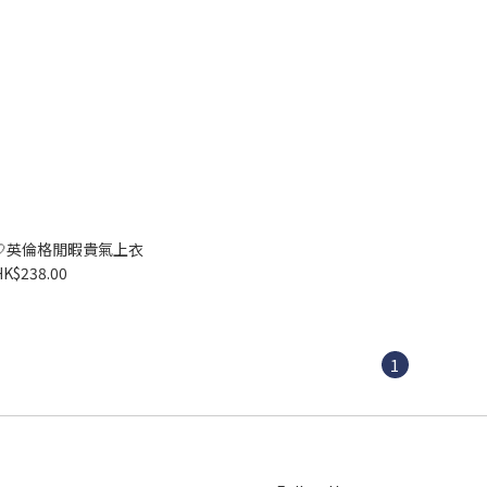
39🤍英倫格閒暇貴氣上衣
HK$238.00
1