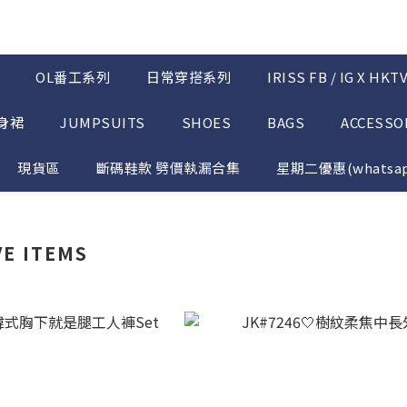
OL番工系列
日常穿搭系列
IRISS FB / IG X HK
半身裙
JUMPSUITS
SHOES
BAGS
ACCESSO
現貨區
斷碼鞋款 劈價執漏合集
星期二優惠(whatsap
VE ITEMS