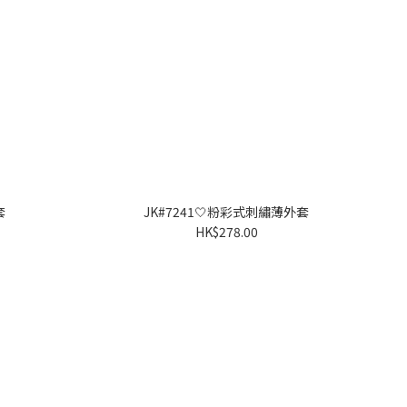
套
JK#7241🤍粉彩式刺繡薄外套
HK$278.00