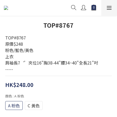
TOP#8767
TOP#8767
原價$248
粉色/藍色/黃色
上衣 
肩袖長7‘’夾位16"胸38-44"腰34~40"全長21"吋
-----
HK$248.00
顏色
: A 粉色
A 粉色
C 黃色