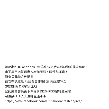
每星期四開Facebook live為你介紹番最新最潮的韓流服飾！
由下單至送貨都專人為你服務，兩件包運費！
新會員購物金放送 ‼️
首次登記成為IRISS會員即賺$25 IRISS購物金
(有效期限為發送起2天)
登記成為會員後下單專享的2%IRISS購物金回贈
可直接click入去直播重溫⬇⬇
https://www.facebook.com/IRISSkoreanfashion/live/