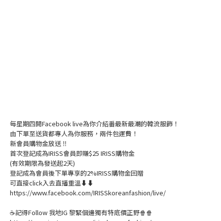
每星期四開Facebook live為你介紹番最新最潮的韓流服飾！
由下單至送貨都專人為你服務，兩件包運費！
新會員購物金放送 ‼️
首次登記成為IRISS會員即賺$25 IRISS購物金
(有效期限為發送起2天)
登記成為會員後下單專享的2%IRISS購物金回贈
可直接click入去直播重溫⬇⬇
https://www.facebook.com/IRISSkoreanfashion/live/
☕記得Follow 我地IG 黎緊個邊獨有特底價正野🍿🍿