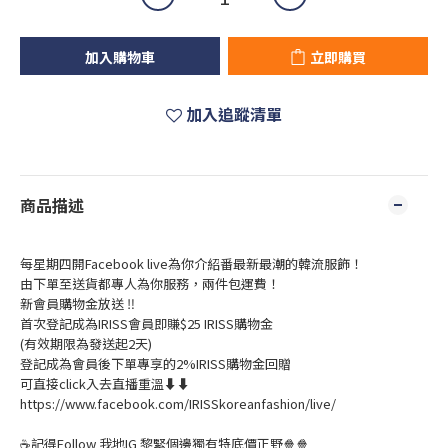
加入購物車
立即購買
加入追蹤清單
商品描述
每星期四開Facebook live為你介紹番最新最潮的韓流服飾！
由下單至送貨都專人為你服務，兩件包運費！
新會員購物金放送 ‼️
首次登記成為IRISS會員即賺$25 IRISS購物金
(有效期限為發送起2天)
登記成為會員後下單專享的2%IRISS購物金回贈
可直接click入去直播重溫⬇⬇
https://www.facebook.com/IRISSkoreanfashion/live/
☕記得Follow 我地IG 黎緊個邊獨有特底價正野🍿🍿