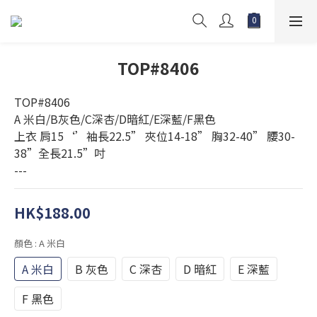
TOP#8406
TOP#8406
A 米白/B灰色/C深杏/D暗紅/E深藍/F黑色
上衣 肩15‘’袖長22.5” 夾位14-18” 胸32-40” 腰30-
38”全長21.5”吋
---
HK$188.00
顏色
: A 米白
A 米白
B 灰色
C 深杏
D 暗紅
E 深藍
F 黑色