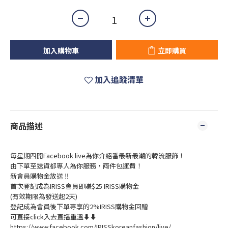
加入購物車
立即購買
加入追蹤清單
商品描述
每星期四開Facebook live為你介紹番最新最潮的韓流服飾！
由下單至送貨都專人為你服務，兩件包運費！
新會員購物金放送 ‼️
首次登記成為IRISS會員即賺$25 IRISS購物金
(有效期限為發送起2天)
登記成為會員後下單專享的2%IRISS購物金回贈
可直接click入去直播重溫⬇⬇
https://www.facebook.com/IRISSkoreanfashion/live/