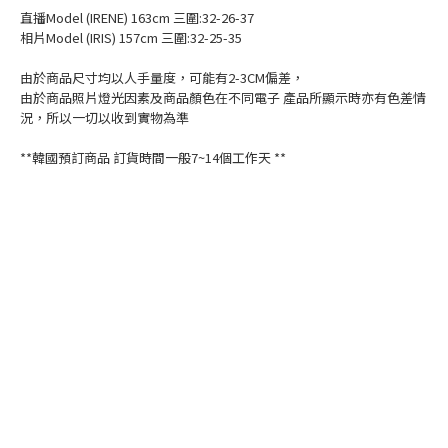
直播Model (IRENE) 163cm 三圍:32-26-37
相片Model (IRIS) 157cm 三圍:32-25-35
由於商品尺寸均以人手量度，可能有2-3CM偏差，
由於商品照片燈光因素及商品顏色在不同電子 產品所顯示時亦有色差情
況，所以一切以收到實物為準
**韓國預訂商品 訂貨時間一般7~14個工作天 **