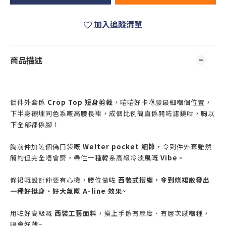
加入追蹤清單
商品描述
佢件外套係
Crop Top 短身剪裁
，啱啱好卡喺腰最細嗰個位置，
下半身襯埋同色系嘅高腰長裙，成個比例簡直係開咗濾鏡咁，胸以
下全部都係腳！
胸前仲加咗個偽口袋嘅
Welter pocket 細節
，令到件外套雖然
簡約但完全唔會齋，帶住一種韓系高級冷淡風嘅
Vibe
。
條裙嘅設計仲要有心機，腰位做咗
西裝式摺縐，令到條裙散發出
一種好挺身、好大氣嘅 A-line 效果~
用咗好高級嘅
西裝工藝面料
，摸上手係有厚度、有層次感嗰種，
唔會好薄~