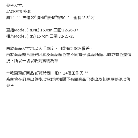
參考尺寸:
JACKETS 外套
肩14‘’夾位22"胸46"腰48"臀50‘’全長43.5"吋
直播Model (IRENE) 163cm 三圍:32-26-37
相片Model (IRIS) 157cm 三圍:32-25-35
由於商品尺寸均以人手量度，可能有2-3CM偏差，
由於商品照片燈光因素及商品顏色在不同電子 產品所顯示時亦有色差情
況，所以一切以收到實物為準
**韓國預訂商品 訂貨時間一般7~14個工作天 **
系統會在訂單出貨後以電郵通知閣下有關商品已寄出及其運單號碼以供
參考