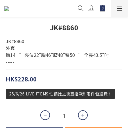
JK#8860
JK#8860
外套
肩14‘’夾位22"胸46"腰48"臀50‘’全長43.5"吋
-----
HK$228.00
25/6/26 LIVE ITEMS 性價比之夜直播款‼️ 兩件包運費！