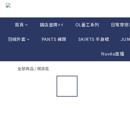
首頁
鎮店皇牌⚡⚡
OL番工系列
日常穿搭
羽絨外套
PANTS 褲類
SKIRTS 半身裙
JU
Nuvéa直播
全部商品
/
現貨區