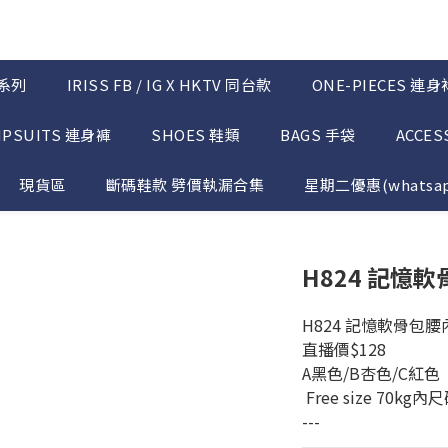
系列
IRISS FB / IG X HKTV 同台款
ONE-PIECES 連身
MPSUITS 連身褲
SHOES 鞋類
BAGS 手袋
ACCES
現貨區
斷碼鞋款 劈價執漏合集
星期二優惠(whatsap
H824 記憶
H824 記憶軟骨包腰
直播價$128
A黑色/B杏色/C紅色
 Free size 70kg內
---