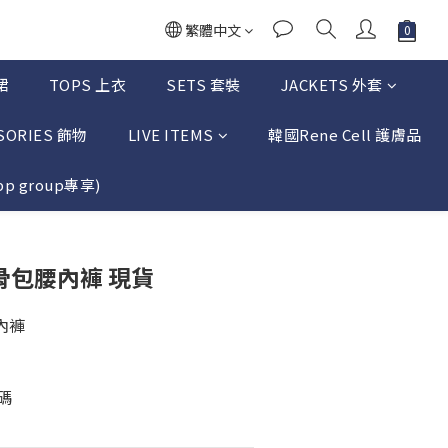
繁體中文
裙
TOPS 上衣
SETS 套裝
JACKETS 外套
SORIES 飾物
LIVE ITEMS
韓國Rene Cell 護膚品
p group專享)
立即購買
軟骨包腰內褲 現貨
內褲
尺碼