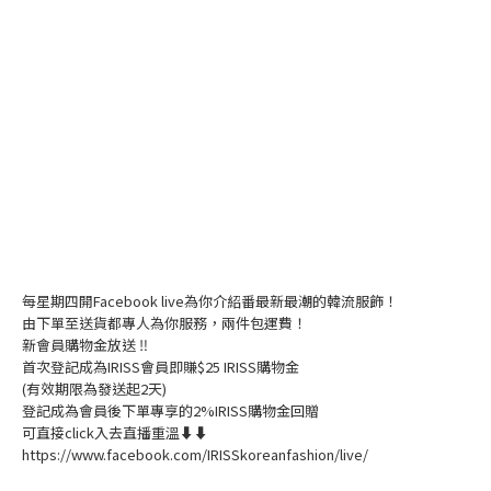
每星期四開Facebook live為你介紹番最新最潮的韓流服飾！
由下單至送貨都專人為你服務，兩件包運費！
新會員購物金放送 ‼️
首次登記成為IRISS會員即賺$25 IRISS購物金
(有效期限為發送起2天)
登記成為會員後下單專享的2%IRISS購物金回贈
可直接click入去直播重溫⬇⬇
https://www.facebook.com/IRISSkoreanfashion/live/