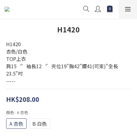
H1420
H1420
杏色/白色
TOP上衣 
肩15‘’袖長12‘’夾位19"胸42"腰41(可束)"全長
23.5"吋
-----
HK$208.00
顏色
: A 杏色
A 杏色
B 白色