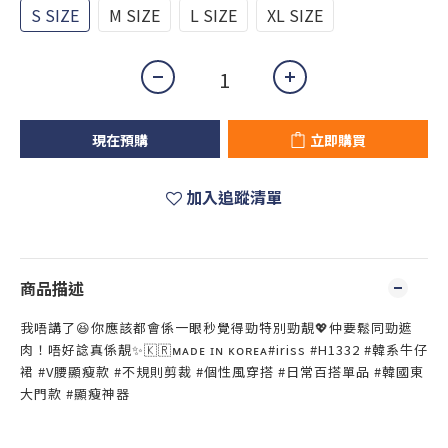
S SIZE
M SIZE
L SIZE
XL SIZE
現在預購
立即購買
加入追蹤清單
商品描述
我唔講了😆你應該都會係一眼秒覺得勁特別勁靚💖仲要鬆同勁遮
肉！唔好諗真係靚✨🇰🇷ᴍᴀᴅᴇ ɪɴ ᴋᴏʀᴇᴀ#iriss #H1332 #韓系牛仔
裙 #V腰顯瘦款 #不規則剪裁 #個性風穿搭 #日常百搭單品 #韓國東
大門款 #顯瘦神器