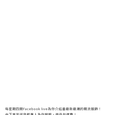
每星期四開Facebook live為你介紹番最新最潮的韓流服飾！
由下單至送貨都專人為你服務，兩件包運費！