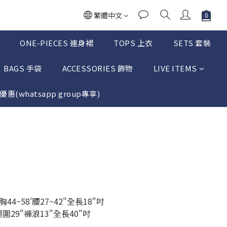
繁體中文
ONE-PIECES 連身裙
TOPS 上衣
SETS 套裝
BAGS 手袋
ACCESSORIES 飾物
LIVE ITEMS
惠(whatsapp group專享)
立即購買
胸44~58'腰27~42"全長18"吋
"腿圍29"褲浪13"全長40"吋