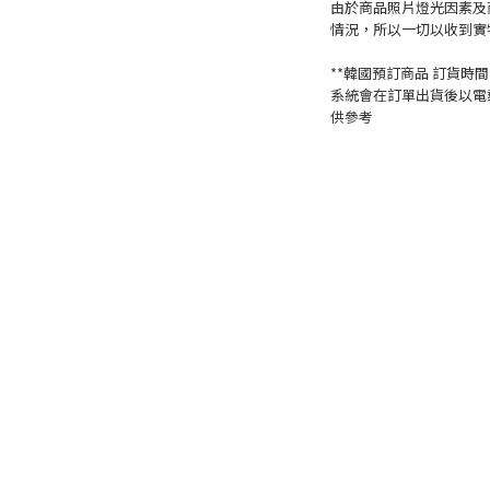
由於商品照片燈光因素及
情況，所以一切以收到實
**韓國預訂商品 訂貨時間一
系統會在訂單出貨後以電
供參考