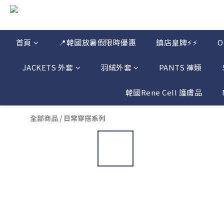
首頁
📍韓國放暑假限時優惠
鎮店皇牌⚡⚡
JACKETS 外套
羽絨外套
PANTS 褲類
韓國Rene Cell 護膚品
全部商品
/
日常穿搭系列