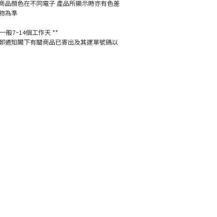
商品顏色在不同電子 產品所顯示時亦有色差
物為準
般7~14個工作天 **
郵通知閣下有關商品已寄出及其運單號碼以