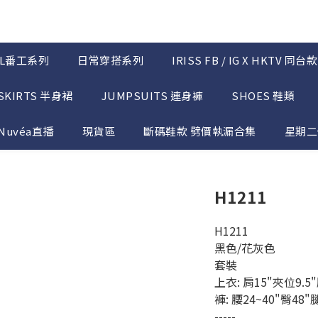
OL番工系列
日常穿搭系列
IRISS FB / IG X HKTV 同台款
SKIRTS 半身裙
JUMPSUITS 連身褲
SHOES 鞋類
Nuvéa直播
現貨區
斷碼鞋款 劈價執漏合集
星期二優
H1211
H1211
黑色/花灰色
套裝
上衣: 肩15"夾位9.5"
褲: 腰24~40"臀48
-----