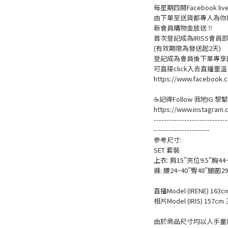
每星期四開Facebook 
由下單至送貨都專人為你
新會員購物金放送 ‼️
首次登記成為IRISS會員即賺
(有效期限為發送起2天)
登記成為會員後下單專享的
可直接click入去直播重
https://www.facebook.c
☕記得Follow 我地IG 
https://www.instagram.
-----------------------------
----------------------
參考尺寸:
SET 套裝
上衣: 肩15"夾位9.5"胸44
褲: 腰24~40"臀48"腿圍2
直播Model (IRENE) 163c
相片Model (IRIS) 157cm 
由於商品尺寸均以人手量度