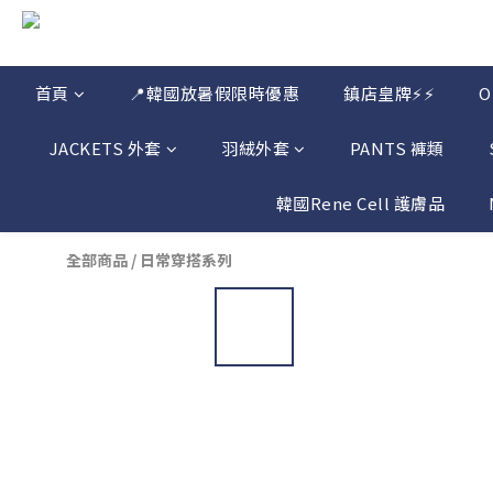
首頁
📍韓國放暑假限時優惠
鎮店皇牌⚡⚡
JACKETS 外套
羽絨外套
PANTS 褲類
韓國Rene Cell 護膚品
全部商品
/
日常穿搭系列