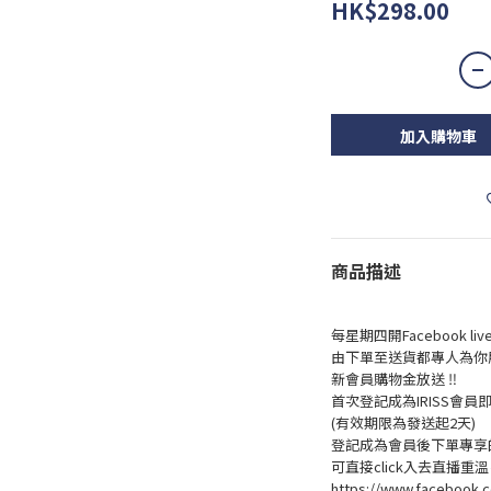
HK$298.00
加入購物車
商品描述
每星期四開Facebook 
由下單至送貨都專人為你
新會員購物金放送 ‼️
首次登記成為IRISS會員即賺
(有效期限為發送起2天)
登記成為會員後下單專享的
可直接click入去直播重
https://www.facebook.c