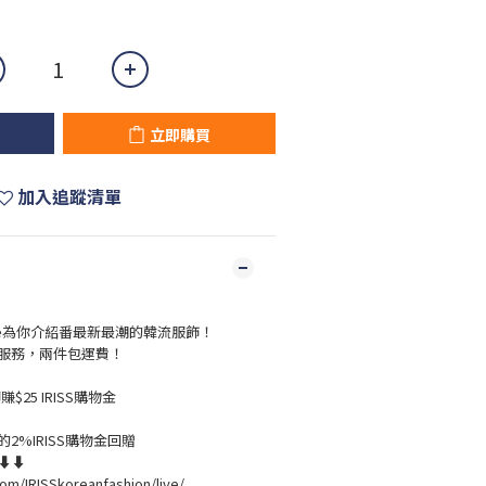
立即購買
加入追蹤清單
live為你介紹番最新最潮的韓流服飾！
服務，兩件包運費！
$25 IRISS購物金
2%IRISS購物金回贈
溫⬇⬇
om/IRISSkoreanfashion/live/