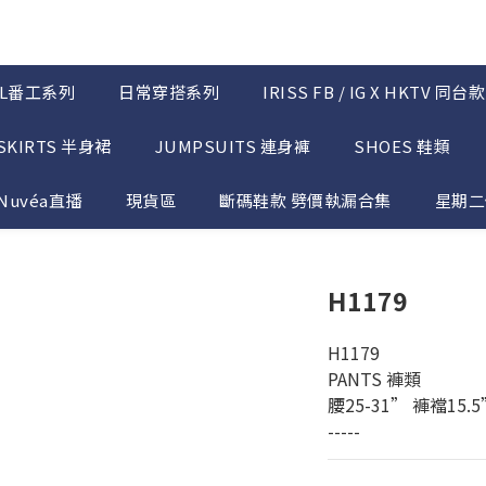
OL番工系列
日常穿搭系列
IRISS FB / IG X HKTV 同台款
SKIRTS 半身裙
JUMPSUITS 連身褲
SHOES 鞋類
Nuvéa直播
現貨區
斷碼鞋款 劈價執漏合集
星期二優
H1179
H1179
PANTS 褲類 
腰25-31” 褲襠15
-----