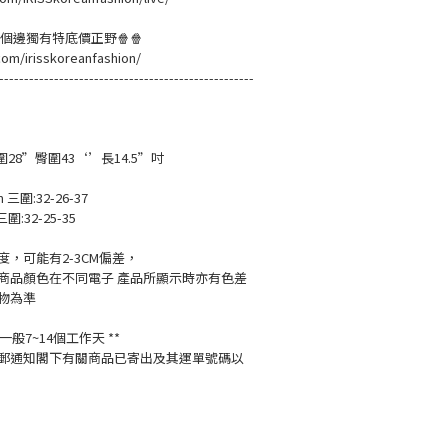
黎緊個邊獨有特底價正野🍿🍿
com/irisskoreanfashion/
---------------------------------------------------
腿圍28”臀圍43‘’長14.5”吋
m 三圍:32-26-37
三圍:32-25-35
，可能有2-3CM偏差，
商品顏色在不同電子 產品所顯示時亦有色差
物為準
般7~14個工作天 **
郵通知閣下有關商品已寄出及其運單號碼以