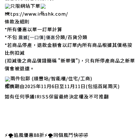
只限網站下單
https://www.irisshk.com/
條款及細則
*所有優惠以單一訂單計算
*不包
分類
/百貨
分類
震撼[一口價]優惠
*若商品停產，退款金額會以訂單内所有商品根據其價格按
比例扣減
(扣減後之商品價錢簡稱 "新單價")，只有所停產商品之新單
價會被退還。
兩件包郵 (順豐站/智能櫃/住宅/工商)
推廣期由2025年11月6日至11月11日(包括首尾兩天)
如有任何爭議IRISS保留最終決定權及不可推翻
⚡️🌪️追風優惠88折⚡️🌪️同個風鬥快🤣🤣