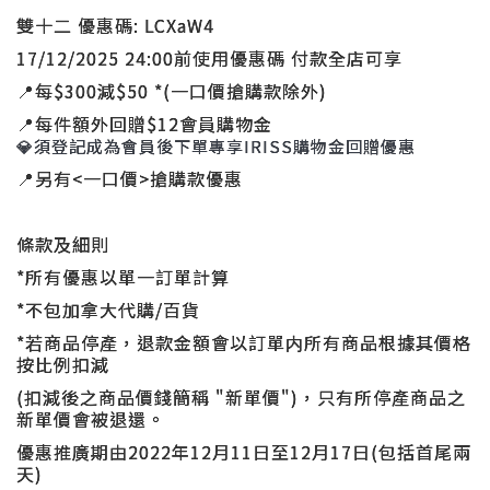
雙十二 優惠碼: LCXaW4
17/12/2025 24:00前使用優惠碼 付款全店可享
📍
每$300減$50 *(一口價搶購款除外)
📍
每件額外回贈$12會員購物金
💎
須登記成為會員後下單專享IRISS購物金回贈優惠
📍
另有<一口價>搶購款優惠
條款及細則
*所有優惠以單一訂單計算
*不包加拿大代購/百貨
*若商品停產，退款金額會以訂單内所有商品根據其價格
按比例扣減
(扣減後之商品價錢簡稱 "新單價")，只有所停產商品之
新單價會被退還。
優惠推廣期由2022年12月11日至12月17日(包括首尾兩
天)