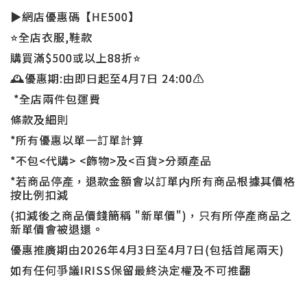
▶網店優惠碼【HE500】
⭐全店衣服,鞋款
購買滿$500或以上88折⭐
🕰️優惠期:由即日起至4月7日 24:00⚠️
*全店兩件包運費
條款及細則
*所有優惠以單一訂單計算
*不包<代購> <飾物>及<百貨>分類產品
*若商品停產，退款金額會以訂單内所有商品根據其價格
按比例扣減
(扣減後之商品價錢簡稱 "新單價")，只有所停產商品之
新單價會被退還。
優惠推廣期由2026年4月3日至4月7日(包括首尾兩天)
如有任何爭議IRISS保留最終決定權及不可推翻