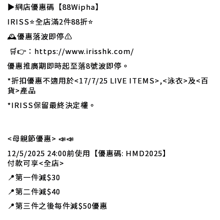
▶網店優惠碼【88Wipha】
IRISS⭐全店滿2件88折⭐
🕰️優惠落波即停⚠️
🛒👉：https://www.irisshk.com/
優惠推廣期即時起至落8號波即停。
*折扣優惠不適用於<17/7/25 LIVE ITEMS>,<泳衣>及<百
貨>產品
*IRISS保留最終決定權。
<母親節優惠>
📣
📣
12/5/2025 24:00前使用
【
優惠碼: HMD2025】
付款
可享<全店>
📍
第一件減$30
📍
第二件減$40
📍
第三件之後每件減$50優惠