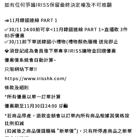
如有任何爭議IRISS保留最終決定權及不可推翻
📣
11月韓國連線 PART 1
✅
30/11 24:00前可享<11月韓國連線 PART 1>直播款 3件
85折優惠
✅30/11前下單送韓國小禮物(禮物顏色隨機 送完即止
💎須登記成為會員後下單專享IRISS購物金回贈優惠
優惠價系統會自動計算~
只限網站下單‼️
https://www.irisshk.com/
條款及細則
*所有優惠以單一訂單計算
優惠期至11月30日24:00 🛒🛍
*若商品停產，退款金額會以訂單内所有商品根據其價格按
比例扣減
(扣減後之商品價錢簡稱 "新單價")，只有所停產商品之新單