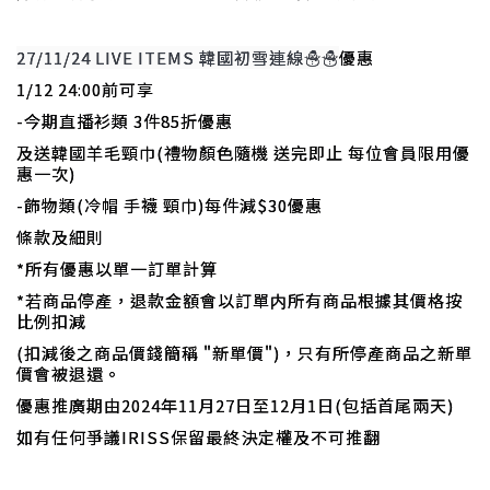
27/11/24 LIVE ITEMS 韓國初雪連線
☃️☃️
優惠
1/12 24:00前可享
-今期直播衫類 3件85折優惠
及送韓國羊毛頸巾(禮物顏色隨機 送完即止 每位會員限用優
惠一次)
-飾物類(冷帽 手襪 頸巾)每件減$30優惠
條款及細則
*所有優惠以單一訂單計算
*若商品停產，退款金額會以訂單内所有商品根據其價格按
比例扣減
(扣減後之商品價錢簡稱 "新單價")，只有所停產商品之新單
價會被退還。
優惠推廣期由2024年11月27日至12月1日(包括首尾兩天)
如有任何爭議IRISS保留最終決定權及不可推翻