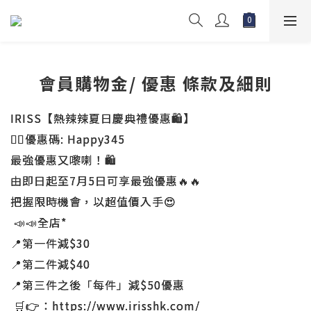
會員購物金/ 優惠 條款及細則
IRISS【熱辣辣夏日慶典禮優惠🛍️】
🖐🏻優惠碼: Happy345
最強優惠又嚟喇！🛍️
由即日起至7月5日可享最強優惠🔥🔥
把握限時機會，以超值價入手😍
📣📣
全店*
📍第一件減$30
📍第二件減$40
📍第三件之後「每件」減$50優惠
🛒👉：https://www.irisshk.com/