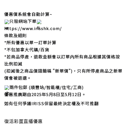
優惠價系統會自動計算~
只限網站下單
https://www.irisshk.com/
條款及細則
*所有優惠以單一訂單計算
*不包加拿大代購/百貨
*若商品停產，退款金額會以訂單内所有商品根據其價格按
比例扣減
(扣減後之商品價錢簡稱 "新單價")，只有所停產商品之新單
價會被退還。
兩件包郵 (順豐站/智能櫃/住宅/工商)
優惠推廣期由2025年5月8日至5月12日。
如有任何爭議IRISS保留最終決定權及不可推翻
復活彩蛋直播優惠