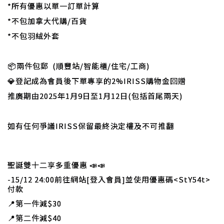
*所有優惠以單一訂單計算
*不包加拿大代購/百貨
*不包羽絨外套
📦兩件包郵 (順豐站/智能櫃/住宅/工商)
💎登記成為會員後下單專享的2%IRISS購物金回贈
推廣期由2025年1月9日至1月12日(包括首尾兩天)
如有任何爭議IRISS保留最終決定權及不可推翻
聖誕雙十二享多重優惠
📣
📣
-15/12 24:00前往網站[登入會員]並使用優惠碼<StY54t>
付款
📍
第一件減$30
📍
第二件減$40