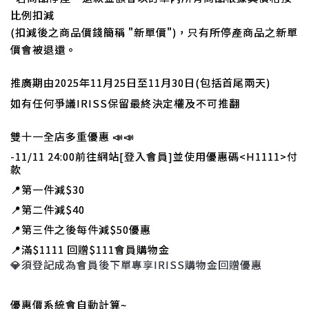
比例扣減
(扣減後之商品價錢簡稱 "新單價")，只有所停產商品之新單
價會被退還。
推廣期由2025年11月25日至11月30日(包括首尾兩天)
如有任何爭議IRISS保留最終決定權及不可推翻
雙十一全店多重優惠
📣
📣
-11/11 24:00前往網站[登入會員]並使用優惠碼<H1111>付
款
📍
第一件減$30
📍
第二件減$40
📍
第三件之後每件減$50優惠
📍
滿$1111 回贈$111會員購物金
💎
須登記成為會員後下單專享IRISS購物金回贈優惠
優惠價系統會自動計算~