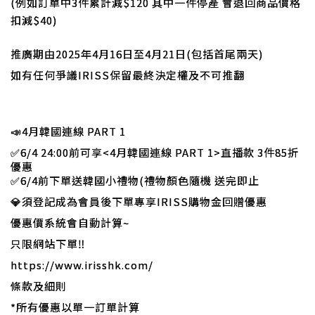
(例如訂單
中
3件累計減$120 其中一件停產 會退回
商品價格
扣減$40)
推廣期由2025年4月16日至4月21日(包括首尾兩天)
如有任何爭議IRISS保留最終決定權及不可推翻
📣
4月韓國連線 PART 1
✅
6/4 24:00前可享<4月韓國連線 PART 1>直播款 3件85折
優惠
✅6/4前下單送韓國小禮物(禮物顏色隨機 送完即止
💎須登記成為會員後下單專享IRISS購物金回贈優惠
優惠價系統會自動計算~
只限網站下單‼️
https://www.irisshk.com/
條款及細則
*所有優惠以單一訂單計算