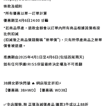
條款及細則
*所有優惠以單一訂單計算
優惠期至4月6日24:00 🛒🛍
*若商品停產，退款金額會以訂單内所有商品根據其價格按
比例扣減
(扣減後之商品價錢簡稱 "新單價")，只有所停產商品之新單
價會被退還。
推廣期由2025年4月1日至4月6日(包括首尾兩天)
如有任何爭議IRISS保留最終決定權及不可推翻
38婦女節快閃搶 🔥 網店限定折扣⚡
【優惠碼: 38HWD】【優惠碼: WD38】
✅全店服裝,鞋 正價及減價產品 購買3件或以上88折