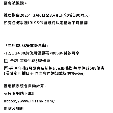
價會被退還。
推廣期由2025年3月6日至3月8日(包括首尾兩天)
如有任何爭議IRISS保留最終決定權及不可推翻
「年終88.88雙重優惠🛍」
-12/1 24:00前使用優惠碼<8888>付款可享
1️⃣-全店 每兩件減$88優惠
2️⃣-另享年後2月頭春裝新款live直播款 每兩件減$88優惠
(當確定開播日子 同事會再通知並提供優惠碼)
優惠價系統會自動計算~
📣只限網站下單‼️
https://www.irisshk.com/
條款及細則