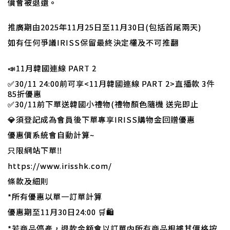
價會被退還。
推廣期由2025年11月25日至11月30日(包括首尾兩天)
如有任何爭議IRISS保留最終決定權及不可推翻
📣
11月韓國連線 PART 2
✅
30/11 24:00前可享<11月韓國連線 PART 2>直播款 3件
85折優惠
✅30/11前下單送韓國小禮物(禮物顏色隨機 送完即止
💎須登記成為會員後下單專享IRISS購物金回贈優惠
優惠價系統會自動計算~
只限網站下單‼️
https://www.irisshk.com/
條款及細則
*所有優惠以單一訂單計算
優惠期至11月30日24:00 🛒🛍
*若商品停產，退款金額會以訂單内所有商品根據其價格按