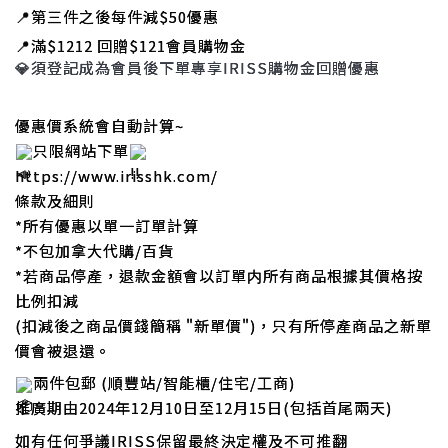
📍
第三件之後每件減$50優惠
📍
滿$1212 回贈$121會員購物金
💎
須登記成為會員後下單專享IRISS購物金回贈優惠
優惠價系統會自動計算~
只限網站下單
https://www.irisshk.com/
條款及細則
*所有優惠以單一訂單計算
*不包加拿大代購/百貨
*若商品停產，退款金額會以訂單内所有商品根據其價格按
比例扣減
(扣減後之商品價錢簡稱 "新單價")，只有所停產商品之新單
價會被退還。
兩件包郵 (順豐站/智能櫃/住宅/工商)
推廣期由2024年12月10日至12月15日(包括首尾兩天)
如有任何爭議IRISS保留最終決定權及不可推翻