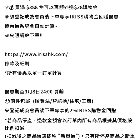
✅💰 買滿 $388 仲可以再額外送$38購物金
💎須登記成為會員後下單專享IRISS購物金回贈優惠
優惠價系統會自動計算~
📣只限網站下單‼️
https://www.irisshk.com/
條款及細則
*所有優惠以單一訂單計算
優惠期至3月8日24:00 🛒🛍
📦兩件包郵 (順豐站/智能櫃/住宅/工商)
💎登記成為會員後下單專享的2%IRISS購物金回贈
*若商品停產，退款金額會以訂單内所有商品根據其價格按
比例扣減
(扣減後之商品價錢簡稱 "新單價")，只有所停產商品之新單