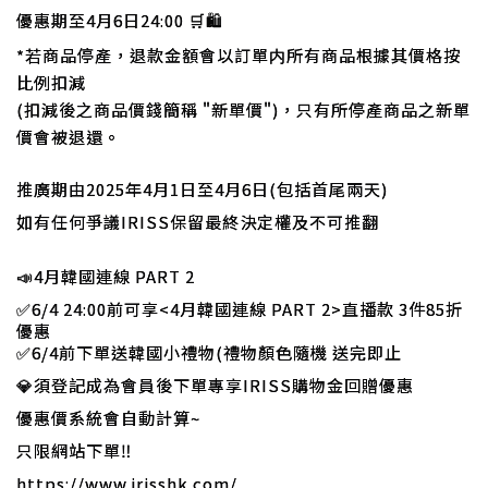
優惠期至4月6日24:00 🛒🛍
*若商品停產，退款金額會以訂單内所有商品根據其價格按
比例扣減
(扣減後之商品價錢簡稱 "新單價")，只有所停產商品之新單
價會被退還。
推廣期由2025年4月1日至4月6日(包括首尾兩天)
如有任何爭議IRISS保留最終決定權及不可推翻
📣
4月韓國連線 PART 2
✅
6/4 24:00前可享<4月韓國連線 PART 2>直播款 3件85折
優惠
✅6/4前下單送韓國小禮物(禮物顏色隨機 送完即止
💎須登記成為會員後下單專享IRISS購物金回贈優惠
優惠價系統會自動計算~
只限網站下單‼️
https://www.irisshk.com/