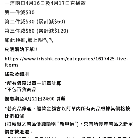
一連兩日4月16日及4月17日直播款
第一件減$30
第二件減$30 (
累計減$60)
第三件減$60
(
累計減$120)
如此類推,無上限
🪓
🪓
只限網站下單‼️
https://www.irisshk.com/categories/1617425-live-
items
條款及細則
*所有優惠以單一訂單計算
*不包百貨
商品
優惠期至4月21日24:00 🛒🛍
*若商品停產，退款金額會以訂單内所有商品根據其價格按
比例扣減
(扣減後之商品價錢簡稱 "新單價")，只有所停產商品之新單
價會被退還。