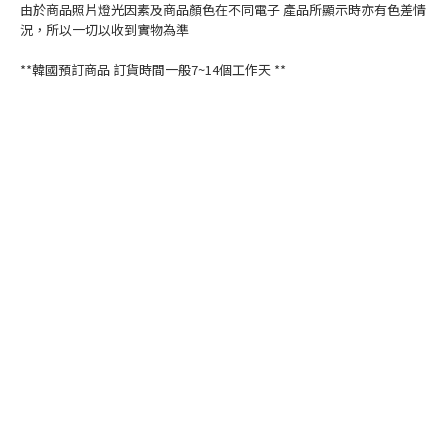
由於商品照片燈光因素及商品顏色在不同電子 產品所顯示時亦有色差情
況，所以一切以收到實物為準
**韓國預訂商品 訂貨時間一般7~14個工作天 **