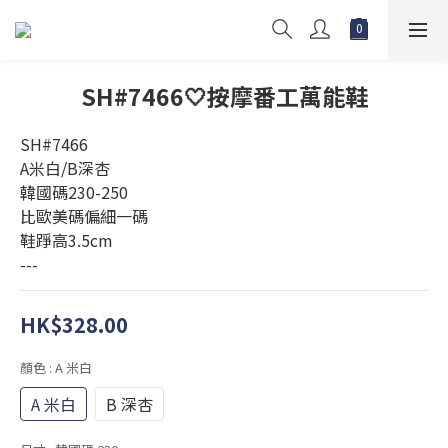
SH#7466🤍按摩番工萬能鞋
SH#7466
A米白/B深杏
韓國碼230-250
比歐美碼偏細一碼
鞋踭高3.5cm
---
HK$328.00
顏色
: A 米白
A 米白
B 深杏