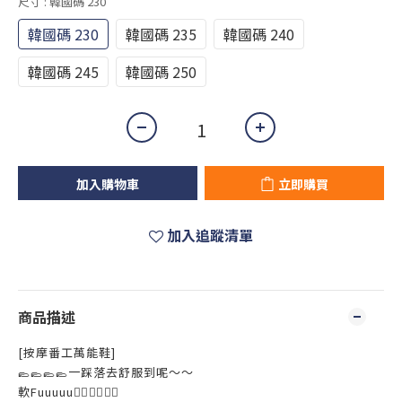
尺寸
: 韓國碼 230
韓國碼 230
韓國碼 235
韓國碼 240
韓國碼 245
韓國碼 250
加入購物車
立即購買
加入追蹤清單
商品描述
[按摩番工萬能鞋]
🥿🥿🥿🥿一踩落去舒服到呢～～
軟Fuuuuu😮‍💨😮‍💨😮‍💨