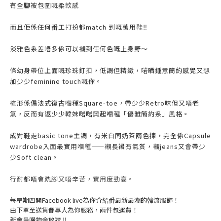
有全腳被包圍嘅柔軟感
而且佢係任何番工打扮都match 到嘅萬用鞋‼️
淡雅色系差唔多係可以襯到任何色嘅上身野～
條幼身帶位上面嘅珍珠釘扣，低調但精緻，啱晒鍾意簡約感覺又想
加少少feminine touch嘅你。
楦形係偏法式復古嗰種Square-toe，帶少少Retro味但又唔老
氣，反而有返少少韓妹啱啱興起嗰種「優雅簡約系」風格。
成對鞋走basic tone主調，有米白同奶茶兩色揀，完全係Capsule
wardrobe入面最實用嗰種——襯長裙有氣質，襯jeans又會帶少
少Soft clean。
行耐都唔會跣腳又唔辛苦，實用度勁高。
每星期四開Facebook live為你介紹番最新最潮的韓流服飾！
由下單至送貨都專人為你服務，兩件包運費！
新會員購物金放送 ‼️