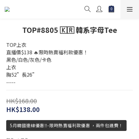
TOP#8805 🇰🇷 韓系字母Tee
TOP上衣 
直播價$138 🔥限時熱賣福利款優惠！
黑色/白色/灰色/卡色
上衣 
胸52”長26”
-----
HK$168.00
HK$138.00
5月韓國連線優惠‼️-限時熱賣福利款優惠 ，兩件包運費！