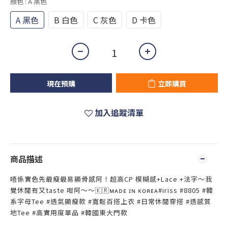
顏色
: A 黑色
A 黑色
B 白色
C 灰色
D 卡色
現在預購
立即購買
加入追蹤清單
商品描述
唔係實色先最瘦最易顯骨感阿！超高CP 模糊感+Lace +法字～我
覺休閒有又taste 咁阿～～🇰🇷ᴍᴀᴅᴇ ɪɴ ᴋᴏʀᴇᴀ#iriss #8805 #韓
系字母Tee #透氣顯瘦款 #寬鬆百搭上衣 #日常休閒穿搭 #透感質
地Tee #高實用度單品 #韓國東大門款