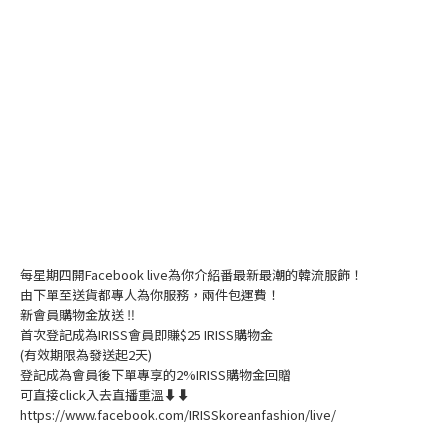
每星期四開Facebook live為你介紹番最新最潮的韓流服飾！
由下單至送貨都專人為你服務，兩件包運費！
新會員購物金放送 ‼️
首次登記成為IRISS會員即賺$25 IRISS購物金
(有效期限為發送起2天)
登記成為會員後下單專享的2%IRISS購物金回贈
可直接click入去直播重溫⬇⬇
https://www.facebook.com/IRISSkoreanfashion/live/