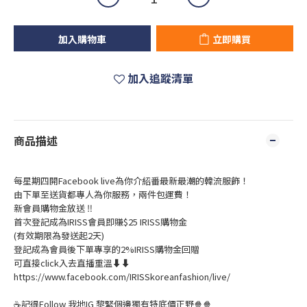
加入購物車
立即購買
加入追蹤清單
商品描述
每星期四開Facebook live為你介紹番最新最潮的韓流服飾！
由下單至送貨都專人為你服務，兩件包運費！
新會員購物金放送 ‼️
首次登記成為IRISS會員即賺$25 IRISS購物金
(有效期限為發送起2天)
登記成為會員後下單專享的2%IRISS購物金回贈
可直接click入去直播重溫⬇⬇
https://www.facebook.com/IRISSkoreanfashion/live/
☕記得Follow 我地IG 黎緊個邊獨有特底價正野🍿🍿