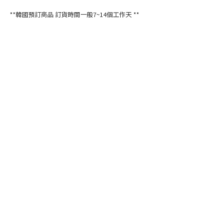
**韓國預訂商品 訂貨時間一般7~14個工作天 **