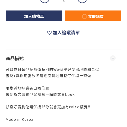
加入購物車
立即購買
加入追蹤清單
商品描述
可以成日著但竟然係特別的Wo😌💙好少出現嘅組合🤔
雪紡+真係用番秋冬磨毛面質地嘅格仔併埋一齊做
兩隻質地好岩各自嘅位置
做到斯文氣質但又隨意一點嘅文青Look
衫身好寛胸位嘅併接部分就會更加有relax 感覺‼️
Made in Korea