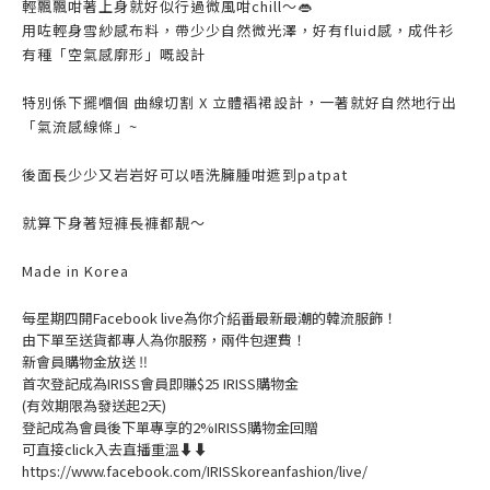
輕飄飄咁著上身就好似行過微風咁chill～👄
用咗輕身雪紗感布料，帶少少自然微光澤，好有fluid感，成件衫
有種「空氣感廓形」嘅設計
特別係下擺嗰個 曲線切割 X 立體褶裙設計，一著就好自然地行出
「氣流感線條」~
後面長少少又岩岩好可以唔洗臃腫咁遮到patpat
就算下身著短褲長褲都靚～
Made in Korea
每星期四開Facebook live為你介紹番最新最潮的韓流服飾！
由下單至送貨都專人為你服務，兩件包運費！
新會員購物金放送 ‼️
首次登記成為IRISS會員即賺$25 IRISS購物金
(有效期限為發送起2天)
登記成為會員後下單專享的2%IRISS購物金回贈
可直接click入去直播重溫⬇⬇
https://www.facebook.com/IRISSkoreanfashion/live/