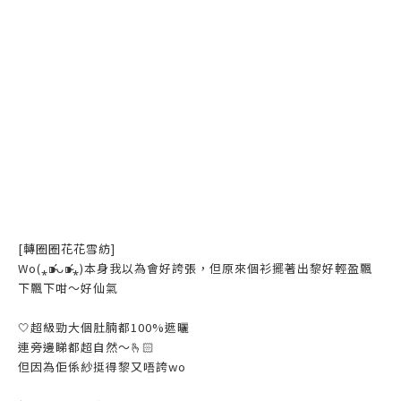
[轉圈圈花花雪紡]
Wo(⁎⁍̴̛ᴗ⁍̴̛⁎)本身我以為會好誇張，但原來個衫擺著出黎好輕盈飄
下飄下咁～好仙氣
🤍超級勁大個肚腩都100%遮曬
連旁邊睇都超自然～🫰🏻
但因為佢係紗挺得黎又唔誇wo