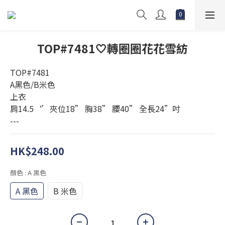
TOP#7481🤍轉圈圈花花雪紡
TOP#7481
A黑色/B米色
上衣 
肩14.5‘’夾位18” 胸38” 腰40” 全長24”吋
---
HK$248.00
顏色
: A 黑色
A 黑色
B 米色