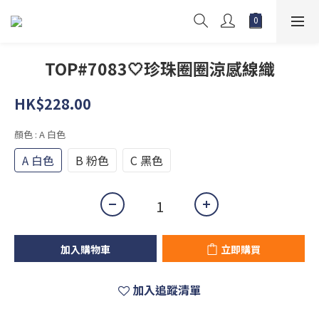
TOP#7083🤍珍珠圈圈涼感線織
HK$228.00
顏色
: A 白色
A 白色
B 粉色
C 黑色
加入購物車
立即購買
加入追蹤清單