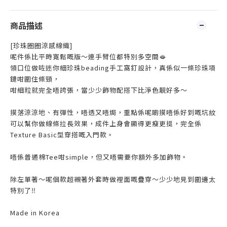
商品描述
[珍珠圈圈涼感線織]
呢件係比平時寛鬆嘅版～連手臂位都特別多空間🫦
領口位做咗迷你細珍珠beading手工窩釘設計，真係似一條珍珠項
鏈咁圍住條頸，
咁細粒就完全唔誇張，當少少飾物配搭下比淨色靚好多～
摸落涼涼地、有彈性，唔透又唔焗，重點係呢啲摸唔係好到嘅坑紋
可以幫你做線條拉長效果，成件上身會顯得更瘦更挺，完全係
Texture Basic型穿搭嘅入門款。
唔係普通棉Tee咁simple，但又唔需要你額外多加飾物。
除左單著～呢個款超襯著外套時做裡面嘅疊穿～少少地見到圍邊太
特別了‼️
Made in Korea