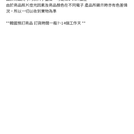
由於商品照片燈光因素及商品顏色在不同電子 產品所顯示時亦有色差情
況，所以一切以收到實物為準
**韓國預訂商品 訂貨時間一般7~14個工作天 **