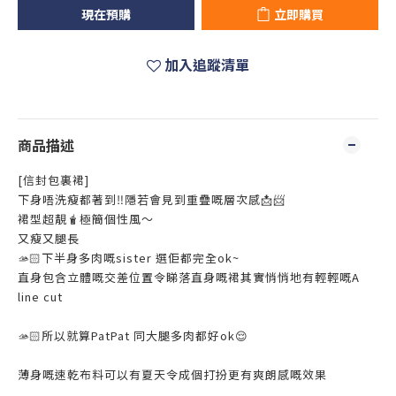
現在預購
立即購買
加入追蹤清單
商品描述
[信封包裏裙]
下身唔洗瘦都著到‼️隱若會見到重疊嘅層次感📩📨
裙型超靚🧋極簡個性風～
又瘦又腿長
🫴🏻下半身多肉嘅sister 選佢都完全ok~
直身包含立體嘅交差位置令睇落直身嘅裙其實悄悄地有輕輕嘅A
line cut
🫴🏻所以就算PatPat 同大腿多肉都好ok😌
薄身嘅速乾布料可以有夏天令成個打扮更有爽朗感嘅效果