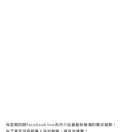
每星期四開Facebook live為你介紹番最新最潮的韓流服飾！
由下單至送貨都專人為你服務，兩件包運費！