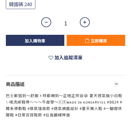
韓國碼 240
加入購物車
立即購買
加入追蹤清單
商品描述
巴士都追到～舒服🚶咩都襯到～正唔正阿😆😆 夏天透氣版小白鞋
✨唔洗綁鞋帶～～～牛皮黎～🇰🇷ᴍᴀᴅᴇ ɪɴ ᴋᴏʀᴇᴀ#iriss #8824 #
韓系穆勒鞋 #厚底增高款 #透氣網面設計 #夏天懶人鞋 #一腳蹬休
閒鞋 #日常百搭鞋款 #拉長腿線神器