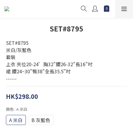
SET#8795
SET#8795
米白/灰藍色
套裝
上衣 夾位20-24’胸32"腰26-32"長16"吋
裙 腰24~30"臀38"全長35.5"吋
------
HK$298.00
顏色
: A 米白
A 米白
B 灰藍色