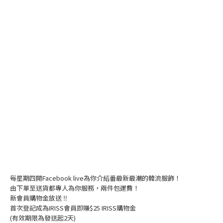
每星期四開Facebook live為你介紹番最新最潮的韓流服飾！
由下單至送貨都專人為你服務，兩件包運費！
新會員購物金放送 ‼️
首次登記成為IRISS會員即賺$25 IRISS購物金
(有效期限為發送起2天)