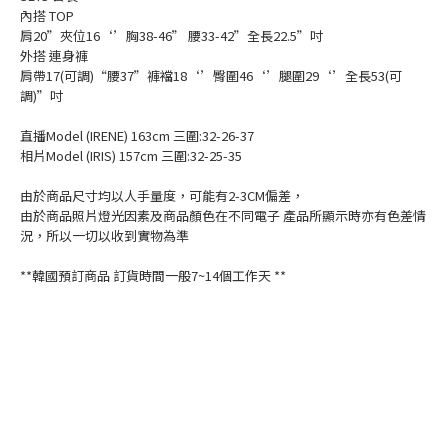
內搭 TOP
肩20”夾位16‘’胸38-46” 腰33-42”全長22.5”吋
外搭 連身褲
肩帶17(可調)“腰37”褲襠18‘’臀圍46‘’腿圍29‘’全長53(可
調)”吋
直播Model (IRENE) 163cm 三圍:32-26-37
相片Model (IRIS) 157cm 三圍:32-25-35
由於商品尺寸均以人手量度，可能有2-3CM偏差，
由於商品照片燈光因素及商品顏色在不同電子 產品所顯示時亦有色差情
況，所以一切以收到實物為準
**韓國預訂商品 訂貨時間一般7~14個工作天 **