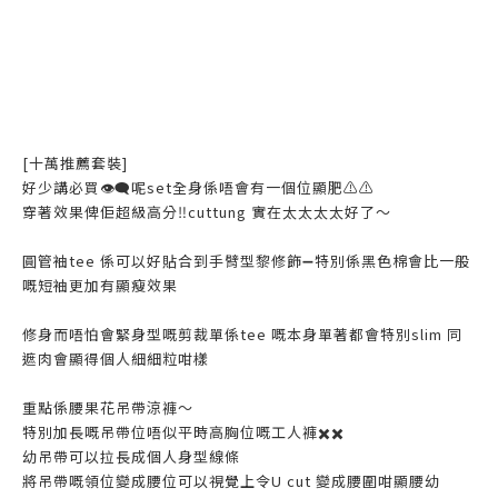
[十萬推薦套裝]
好少講必買👁️‍🗨️呢set全身係唔會有一個位顯肥⚠️⚠️
穿著效果俾佢超級高分‼️cuttung 實在太太太太好了～
圓管袖tee 係可以好貼合到手臂型黎修飾➖特別係黑色棉會比一般
嘅短袖更加有顯瘦效果
修身而唔怕會緊身型嘅剪裁單係tee 嘅本身單著都會特別slim 同
遮肉會顯得個人細細粒咁樣
重點係腰果花吊帶涼褲～
特別加長嘅吊帶位唔似平時高胸位嘅工人褲✖️✖️
幼吊帶可以拉長成個人身型線條
將吊帶嘅領位變成腰位可以視覺上令U cut 變成腰圍咁顯腰幼