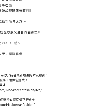
肩帶裡面
皺皺紋理既薄布面料‼️
嘅褲管唔會太鬆～
l 既隨意感又易著得岩身型‼️
asual 感～
以更加顯腳長😌
live為你介紹番最新最潮的韓流服飾！
服務，兩件包運費！
溫⬇⬇
om/IRISSkoreanfashion/live/
黎緊個邊獨有特底價正野🍿🍿
com/irisskoreanfashion/
---------------------------------------------------