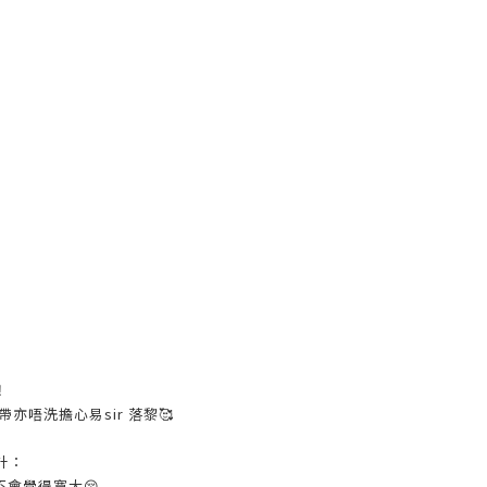
️
亦唔洗擔心易sir 落黎🥰
計：
不會覺得寛大😚