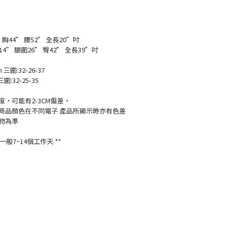
胸44” 腰52” 全長20”吋
褲檔14” 腿圍26” 臀42” 全長39”吋
m 三圍:32-26-37
三圍:32-25-35
，可能有2-3CM偏差，
商品顏色在不同電子 產品所顯示時亦有色差
物為準
般7~14個工作天 **