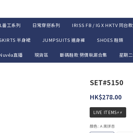
OL番工系列
日常穿搭系列
IRISS FB / IG X HKTV 同台款
SKIRTS 半身裙
JUMPSUITS 連身褲
SHOES 鞋類
Nuvéa直播
現貨區
斷碼鞋款 劈價執漏合集
星期二優
SET#5150
HK$278.00
LIVE ITEMS⚡⚡
顏色
: A 黑拼杏