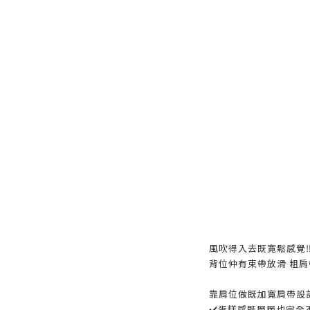
風吹得入去既寛鬆感覺‼
背位仲有束帶放滑 粗肩帶
靠肩位做既加寛肩帶設
✔️蛋糕感既層層也完全