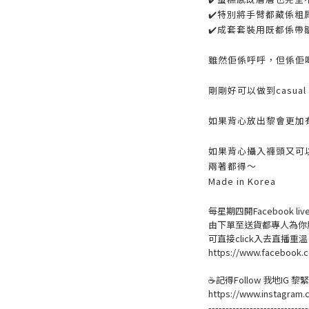
✔️特別將手臂都藏係粗
✔️成套套裝用既都係帶
雖然佢係呼呼，但係佢
剛剛好可以做到casua
如果背心放出黎會更加有c
如果背心攝入褲頭又可
兩著都得～
Made in Korea
每星期四開Facebook 
由下單至送貨都專人為你
可直接click入去直播重
https://www.facebook.c
☕記得Follow 我地IG 
https://www.instagram.
-----------------------------