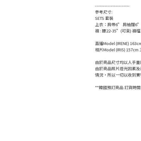
----------------------
參考尺寸:
SETS 套裝
上衣：肩帶6” 肩袖闊6” 
褲 : 腰22-35”(可束) 
直播Model (IRENE) 163c
相片Model (IRIS) 157cm 
由於商品尺寸均以人手量度
由於商品照片燈光因素及
情況，所以一切以收到實
**韓國預訂商品 訂貨時間一