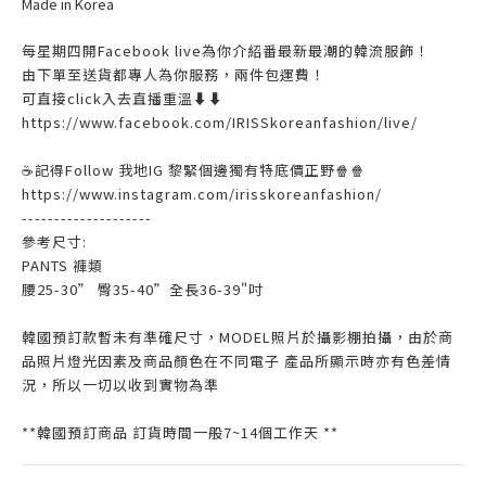
Made in Korea
每星期四開Facebook live為你介紹番最新最潮的韓流服飾！
由下單至送貨都專人為你服務，兩件包運費！
可直接click入去直播重溫⬇⬇
https://www.facebook.com/IRISSkoreanfashion/live/
☕記得Follow 我地IG 黎緊個邊獨有特底價正野🍿🍿
https://www.instagram.com/irisskoreanfashion/
--------------------
參考尺寸:
PANTS 褲類
腰25-30” 臀35-40”全長36-39"吋
韓國預訂款暫未有準確尺寸，MODEL照片於攝影棚拍攝，由於商
品照片燈光因素及商品顏色在不同電子 產品所顯示時亦有色差情
況，所以一切以收到實物為準
**韓國預訂商品 訂貨時間一般7~14個工作天 **