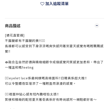
加入追蹤清單
商品描述
[通花直管褲]
不露腿都有不露腿的美‼️☝🏻
長褲都可以感受到下身涼涼嘅爽快感同著到夏天感覺有嘅輕飄飄感
覺‼️
👄融合左自然舒適與精緻細節令成個感覺同質感更加柔和，帶出了
一種溫和嘅feeling
✍🏻eyelet lace係最純樸嘅高級面料‼️日韓真係超大推‼️
可以令整體造型增添了一種輕盈而浪漫的感覺。
👉🏻裡面仲貼心感有短內膽唔怕太透‼️
質樸和精緻的配搭夏天著佢真係好有時尚感阿～襯鞋都好易～