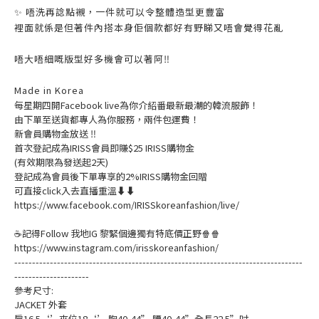
✨ 唔洗再諗點襯，一件就可以令整體造型更豐富
裡面就係是但著件內搭本身佢個款都好有野睇又唔會覺得花亂
唔大唔細嘅版型好多機會可以著阿‼️
Made in Korea
每星期四開Facebook live為你介紹番最新最潮的韓流服飾！
由下單至送貨都專人為你服務，兩件包運費！
新會員購物金放送 ‼️
首次登記成為IRISS會員即賺$25 IRISS購物金
(有效期限為發送起2天)
登記成為會員後下單專享的2%IRISS購物金回贈
可直接click入去直播重溫⬇⬇
https://www.facebook.com/IRISSkoreanfashion/live/
☕記得Follow 我地IG 黎緊個邊獨有特底價正野🍿🍿
https://www.instagram.com/irisskoreanfashion/
---------------------------------------------------------------------------------
---------------------
參考尺寸:
JACKET 外套
肩16.5‘’夾位18‘’ 胸40-44” 腰40-44”全長22.5”吋