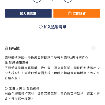
加入購物車
立即購買
加入追蹤清單
商品描述
麻花織得好靚～仲係成日著既款🤍🩶韓系麻花x夾棉帽背心
🧶 質感細節滿分
正面係溫柔嘅麻花編織，帶住復古嘅文青氣質；帽位同側邊露出少
少夾棉設計，後背仲係全幅夾棉，保暖之餘唔會顯得腫脹，輕巧又
有層次感。
⚪ 米白 x 黑色 雙色選擇
米白色襯高領打底衫，溫柔又顯氣質；黑色就百搭型格，返工、約
會、行街都一樣靚。