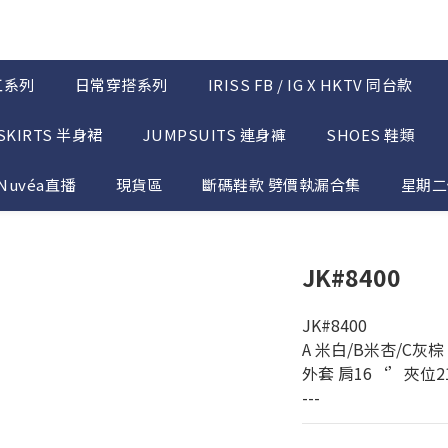
工系列
日常穿搭系列
IRISS FB / IG X HKTV 同台款
SKIRTS 半身裙
JUMPSUITS 連身褲
SHOES 鞋類
Nuvéa直播
現貨區
斷碼鞋款 劈價執漏合集
星期二優
JK#8400
JK#8400
A 米白/B米杏/C灰棕
外套 肩16‘’夾位2
---