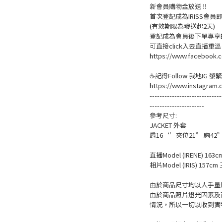
新會員購物金放送 ‼️
首次登記成為IRISS會員即賺
(有效期限為發送起2天)
登記成為會員後下單專享的
可直接click入去直播重
https://www.facebook.c
☕記得Follow 我地IG 
https://www.instagram.
-----------------------------
----------------------
參考尺寸:
JACKET 外套
肩16‘’夾位21” 胸42
直播Model (IRENE) 163c
相片Model (IRIS) 157cm 
由於商品尺寸均以人手量度
由於商品照片燈光因素及
情況，所以一切以收到實