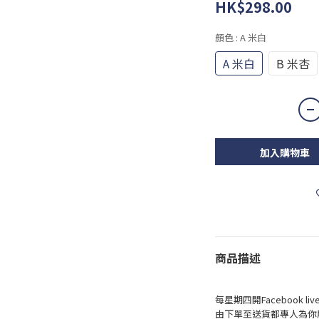
HK$298.00
顏色
: A 米白
A 米白
B 米杏
加入購物車
商品描述
每星期四開Facebook 
由下單至送貨都專人為你