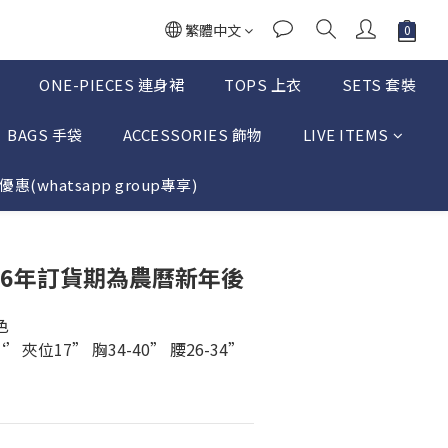
繁體中文
ONE-PIECES 連身裙
TOPS 上衣
SETS 套裝
BAGS 手袋
ACCESSORIES 飾物
LIVE ITEMS
惠(whatsapp group專享)
立即購買
2026年訂貨期為農曆新年後
色
’夾位17” 胸34-40” 腰26-34”