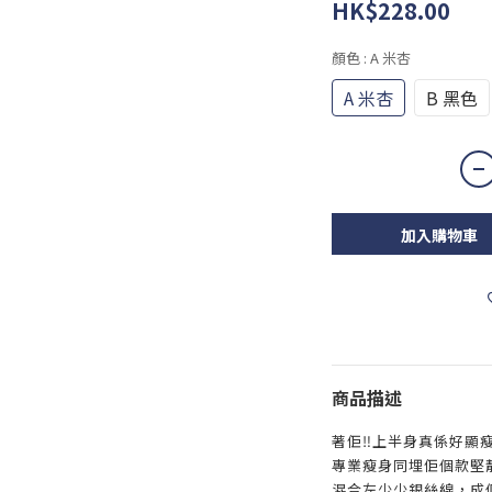
HK$228.00
顏色
: A 米杏
A 米杏
B 黑色
加入購物車
商品描述
著佢‼️上半身真係好顯瘦
專業瘦身同埋佢個款堅靚
混合左少少銀絲線，成