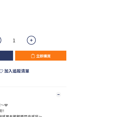
立即購買
加入追蹤清單
～🩶
‼️
個感覺有輕輕嘅閃亮感阿～