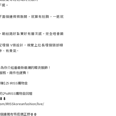
下擺。
下面個邊微微散開，就算有肚腩，一遮就
，啲紋路好紮實好有層次感，完全唔會顯
配埋個 V領設計，視覺上拉長埋個頸部線
神、有貴氣~
live為你介紹番最新最潮的韓流服飾！
服務，兩件包運費！
$25 IRISS購物金
2%IRISS購物金回贈
溫⬇⬇
om/IRISSkoreanfashion/live/
黎緊個邊獨有特底價正野🍿🍿