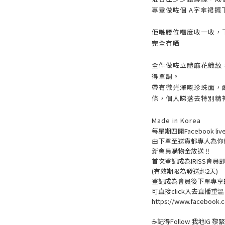
專登做咗個 A字傘裙擺
佢喺腰位嗰度收一收，
完全冇晒
全件做咗立體麻花織紋
得單調。
帶有微光澤嘅珍珠面，
條，個人睇落去特別精
Made in Korea
每星期四開Facebook 
由下單至送貨都專人為你
新會員購物金放送 ‼️
首次登記成為IRISS會員即賺
(有效期限為發送起2天)
登記成為會員後下單專享的
可直接click入去直播重
https://www.facebook.c
☕記得Follow 我地IG 