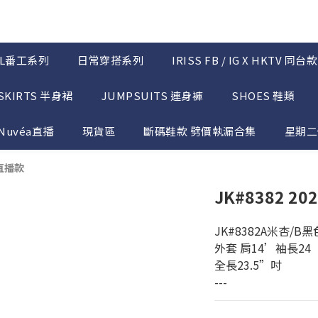
OL番工系列
日常穿搭系列
IRISS FB / IG X HKTV 同台款
SKIRTS 半身裙
JUMPSUITS 連身褲
SHOES 鞋類
Nuvéa直播
現貨區
斷碼鞋款 劈價執漏合集
星期二優
衫直播款
JK#8382 
JK#8382A米杏/B黑
外套 肩14’袖長24‘
全長23.5”吋
---