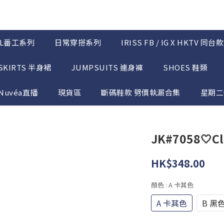
OL番工系列
日常穿搭系列
IRISS FB / IG X HKTV 同台款
SKIRTS 半身裙
JUMPSUITS 連身褲
SHOES 鞋類
Nuvéa直播
現貨區
斷碼鞋款 劈價執漏合集
星期二優
JK#7058🤍Cla
HK$348.00
顏色
: A 卡其色
A 卡其色
B 黑