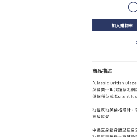
加入購物車
商品描述
[Classic British Blaze
英倫美～🧵我鐘意呢個
係個種英式嘅silent lux
袖位反袖英倫格設計，就
高級感覺
中長直身鬆身版型最易
袖位反而唔做太寛感覺