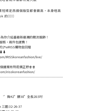
裙短裙定西褲個版型都會顯高，本身唔高
的👌🏻😌
live為你介紹番最新最潮的韓流服飾！
服務，兩件包運費！
2%IRISS購物金回贈
溫⬇⬇
om/IRISSkoreanfashion/live/
黎緊個邊獨有特底價正野🍿🍿
com/irisskoreanfashion/
---------------------------------------------------
 ‘’胸42”腰38”全長28.5吋
m 三圍:32-26-37