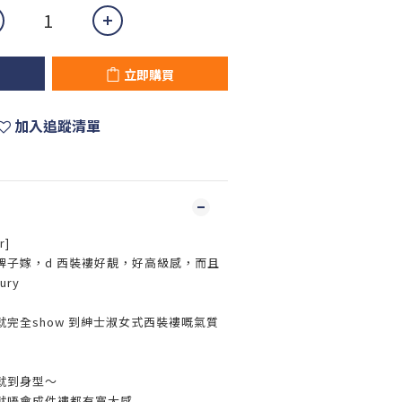
立即購買
加入追蹤清單
r]
牌子嫁，d 西裝褸好靚，好高級感，而且
ury
完全show 到紳士淑女式西裝褸嘅氣質
就到身型～
就唔會成件褸都有寛大感