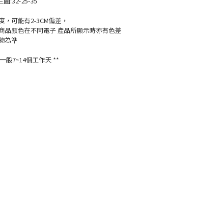
三圍:32-25-35
，可能有2-3CM偏差，
商品顏色在不同電子 產品所顯示時亦有色差
物為準
般7~14個工作天 **