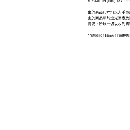
相片Model (IRIS) 157cm 
由於商品尺寸均以人手量度
由於商品照片燈光因素及
情況，所以一切以收到實
**韓國預訂商品 訂貨時間一