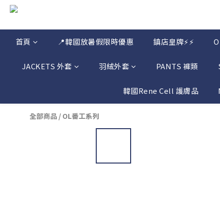
首頁
📍韓國放暑假限時優惠
鎮店皇牌⚡⚡
JACKETS 外套
羽絨外套
PANTS 褲類
韓國Rene Cell 護膚品
全部商品
/
OL番工系列