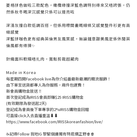
菱格拼色做咗三款配色，橄欖綠撞深藍色調特別得來又唔誇張，仍
然係秋冬嘅深沉感覺只係可以提亮咗
深淺灰撞白款低調百搭，但係用嚟間畫嘅線條又感覺整件衫更有高
級感覺
深藍拼咖色更有經典英倫男友風質感，無論鍾意甜美風定係休閒英
倫風都有得揀✨
針織面料軟糯唔扎肉，寬鬆剪裁超藏肉
Made in Korea
每星期四開Facebook live為你介紹番最新最潮的韓流服飾！
由下單至送貨都專人為你服務，兩件包運費！
新會員購物金放送 ‼️
首次登記成為IRISS會員即賺$25 IRISS購物金
(有效期限為發送起2天)
登記成為會員後下單專享的2%IRISS購物金回贈
可直接click入去直播重溫⬇⬇
https://www.facebook.com/IRISSkoreanfashion/live/
☕記得Follow 我地IG 黎緊個邊獨有特底價正野🍿🍿