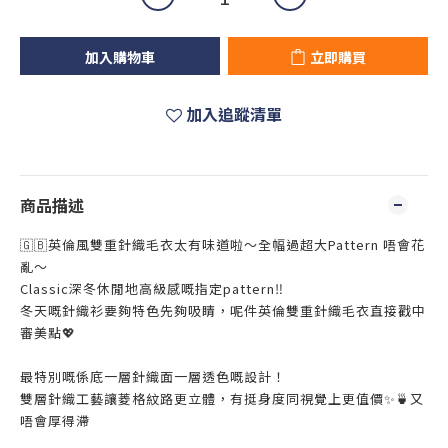
加入購物車
立即購買
加入追蹤清單
商品描述
🇬🇧英倫風雙重針織毛衣太有味道啦～全幅過超大Pattern 唔會花
亂～
Classic深冬休閒地高級感嘅指定pattern‼️
冬天嘅針織衫要夠特色先夠吸睛，呢件英倫雙重針織毛衣直接戳中
審美點💖
最特別嘅係底一層針織面一層透色嘅設計！
雙層針織工藝讓菱格紋路更立體，有挺身度同視覺上更值價✨🍵又
唔會厚得滯