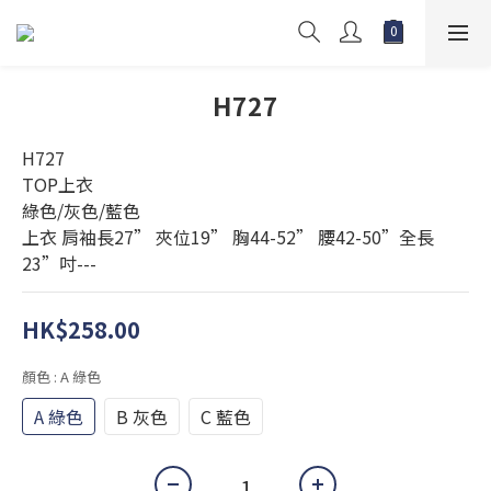
H727
H727
TOP上衣 
綠色/灰色/藍色
上衣 肩袖長27” 夾位19” 胸44-52” 腰42-50”全長
23”吋---
HK$258.00
顏色
: A 綠色
A 綠色
B 灰色
C 藍色