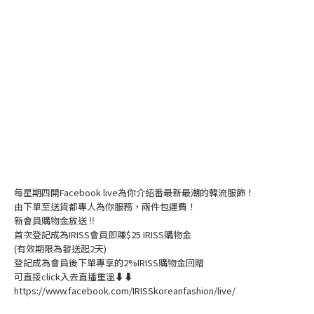
每星期四開Facebook live為你介紹番最新最潮的韓流服飾！
由下單至送貨都專人為你服務，兩件包運費！
新會員購物金放送 ‼️
首次登記成為IRISS會員即賺$25 IRISS購物金
(有效期限為發送起2天)
登記成為會員後下單專享的2%IRISS購物金回贈
可直接click入去直播重溫⬇⬇
https://www.facebook.com/IRISSkoreanfashion/live/