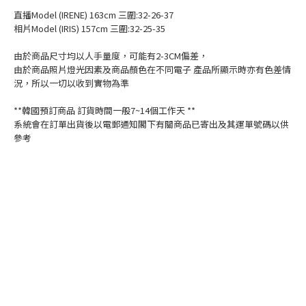
直播Model (IRENE) 163cm 三圍:32-26-37
相片Model (IRIS) 157cm 三圍:32-25-35
由於商品尺寸均以人手量度，可能有2-3CM偏差，
由於商品照片燈光因素及商品顏色在不同電子 產品所顯示時亦有色差情
況，所以一切以收到實物為準
**韓國預訂商品 訂貨時間一般7~14個工作天 **
系統會在訂單出貨後以電郵通知閣下有關商品已寄出及其運單號碼以供
參考