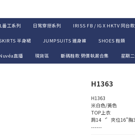
OL番工系列
日常穿搭系列
IRISS FB / IG X HKTV 同台款
SKIRTS 半身裙
JUMPSUITS 連身褲
SHOES 鞋類
Nuvéa直播
現貨區
斷碼鞋款 劈價執漏合集
星期二優
H1363
H1363
米白色/黃色
TOP上衣 
肩14‘’夾位16"胸35
------