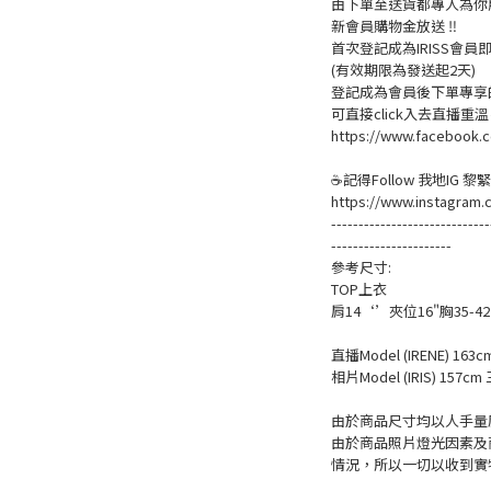
由下單至送貨都專人為你
新會員購物金放送 ‼️
首次登記成為IRISS會員即賺
(有效期限為發送起2天)
登記成為會員後下單專享的
可直接click入去直播重
https://www.facebook.c
☕記得Follow 我地IG 
https://www.instagram.
-----------------------------
----------------------
參考尺寸:
TOP上衣
肩14‘’夾位16"胸35-42
直播Model (IRENE) 163c
相片Model (IRIS) 157cm 
由於商品尺寸均以人手量度
由於商品照片燈光因素及
情況，所以一切以收到實