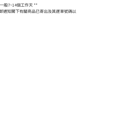
般7~14個工作天 **
郵通知閣下有關商品已寄出及其運單號碼以