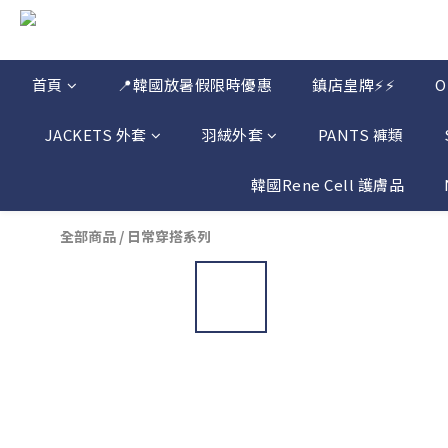
首頁
📍韓國放暑假限時優惠
鎮店皇牌⚡⚡
JACKETS 外套
羽絨外套
PANTS 褲類
韓國Rene Cell 護膚品
全部商品
/
日常穿搭系列