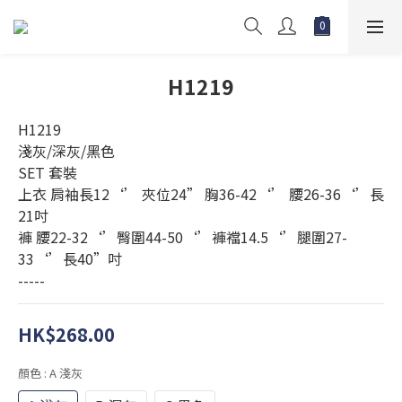
H1219
H1219
淺灰/深灰/黑色
SET 套裝 
上衣 肩袖長12‘’ 夾位24” 胸36-42‘’ 腰26-36‘’長
21吋
褲 腰22-32‘’臀圍44-50‘’褲襠14.5‘’腿圍27-
33‘’長40”吋
-----
HK$268.00
顏色
: A 淺灰