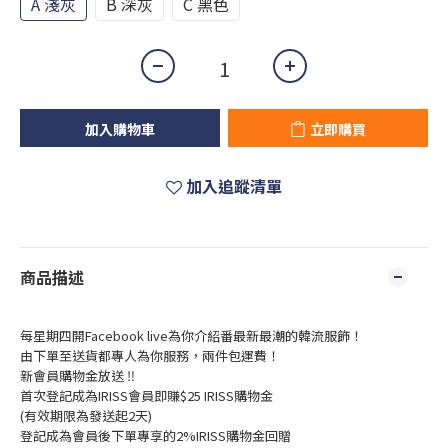
A 淺灰
B 深灰
C 黑色
加入購物車
立即購買
加入追蹤清單
商品描述
每星期四開Facebook live為你介紹番最新最潮的韓流服飾！
由下單至送貨都專人為你服務，兩件包運費！
新會員購物金放送 ‼️
首次登記成為IRISS會員即賺$25 IRISS購物金
(有效期限為發送起2天)
登記成為會員後下單專享的2%IRISS購物金回贈