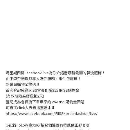
每星期四開Facebook live為你介紹番最新最潮的韓流服飾！
由下單至送貨都專人為你服務，兩件包運費！
新會員購物金放送 ‼️
首次登記成為IRISS會員即賺$25 IRISS購物金
(有效期限為發送起2天)
登記成為會員後下單專享的2%IRISS購物金回贈
可直接click入去直播重溫⬇⬇
https://www.facebook.com/IRISSkoreanfashion/live/
☕記得Follow 我地IG 黎緊個邊獨有特底價正野🍿🍿