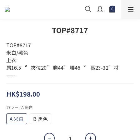
TOP#8717
TOP#8717
米白/黑色
上衣 
肩16.5‘’夾位20” 胸44” 腰46‘’長23-32”吋
-----
HK$198.00
カラー
: A 米白
A 米白
B 黑色