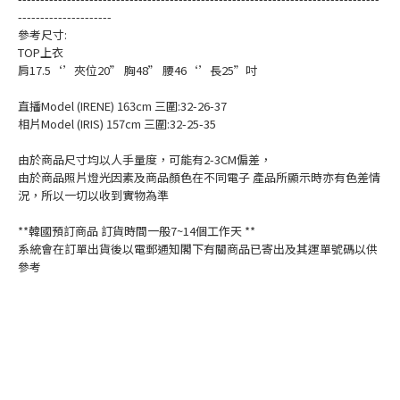
---------------------
參考尺寸:
TOP上衣
肩17.5‘’夾位20” 胸48” 腰46‘’長25”吋
直播Model (IRENE) 163cm 三圍:32-26-37
相片Model (IRIS) 157cm 三圍:32-25-35
由於商品尺寸均以人手量度，可能有2-3CM偏差，
由於商品照片燈光因素及商品顏色在不同電子 產品所顯示時亦有色差情
況，所以一切以收到實物為準
**韓國預訂商品 訂貨時間一般7~14個工作天 **
系統會在訂單出貨後以電郵通知閣下有關商品已寄出及其運單號碼以供
參考