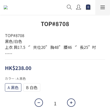
TOP#8708
TOP#8708
黑色/白色
上衣 肩17.5‘’夾位20” 胸48” 腰46‘’長25”吋
-----
HK$238.00
カラー
: A 黑色
A 黑色
B 白色