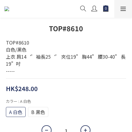
TOP#8610
TOP#8610
白色/黑色
上衣 肩14‘’袖長25‘’ 夾位19” 胸44” 腰30-40” 長
19”吋
-----
HK$248.00
カラー
: A 白色
A 白色
B 黑色