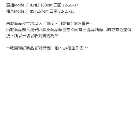
直播Model (IRENE) 163cm 三圍:32-26-37
相片Model (IRIS) 157cm 三圍:32-25-35
由於商品尺寸均以人手量度，可能有2-3CM偏差，
由於商品照片燈光因素及商品顏色在不同電子 產品所顯示時亦有色差情
況，所以一切以收到實物為準
**韓國預訂商品 訂貨時間一般7~14個工作天 **