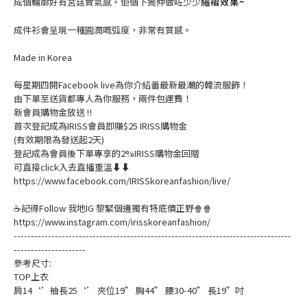
成個輪廓好有宮廷貴氣感。佢個下擺仲做咗少少
縮褶效果~
成件衫會呈現一種圓潤嘅弧度，非常有質感。
Made in Korea
每星期四開Facebook live為你介紹番最新最潮的韓流服飾！
由下單至送貨都專人為你服務，兩件包運費！
新會員購物金放送 ‼️
首次登記成為IRISS會員即賺$25 IRISS購物金
(有效期限為發送起2天)
登記成為會員後下單專享的2%IRISS購物金回贈
可直接click入去直播重溫⬇⬇
https://www.facebook.com/IRISSkoreanfashion/live/
☕記得Follow 我地IG 黎緊個邊獨有特底價正野🍿🍿
https://www.instagram.com/irisskoreanfashion/
---------------------------------------------------------------------------------
---------------------
參考尺寸:
TOP上衣
肩14‘’袖長25‘’ 夾位19” 胸44” 腰30-40” 長19”吋