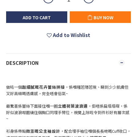
ADD TO CART
BUY NOW
Add to Wishlist
DESCRIPTION
做咗一個
超細膩嘅花卉蕾絲拼接
，係嗰種若隱若現、睇到少少肌膚但
又好高級嘅透膚感，完全唔會俗氣~
最驚喜係蕾絲下面接住嗰一圈
立體荷葉波浪邊
，佢唔係扁塌塌㗎，係
好似波浪咁圍繞住個胸口同埋手臂位，視覺上除咗令到件衫好有層次感
~
衫身係帶點
微澎嘅公主袖設計
，配合埋手袖位嗰個長長哋嘅Cuff收口，