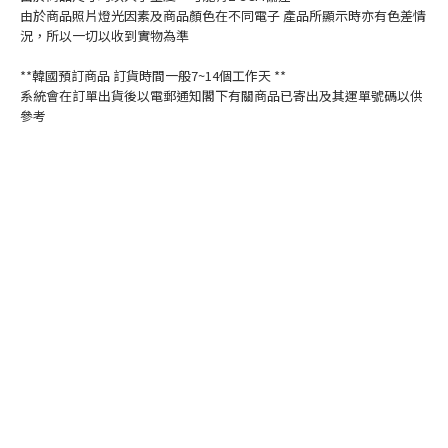
由於商品照片燈光因素及商品顏色在不同電子 產品所顯示時亦有色差情
況，所以一切以收到實物為準
**韓國預訂商品 訂貨時間一般7~14個工作天 **
系統會在訂單出貨後以電郵通知閣下有關商品已寄出及其運單號碼以供
參考