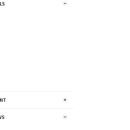
LS
ENT
WS