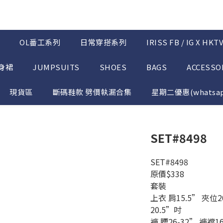
OL番工系列
日常穿搭系列
IRISS FB / IG X HK
半身裙
JUMPSUITS
SHOES
BAGS
ACCESSO
現貨區
斷碼鞋款 劈價執漏合集
星期二優惠(whatsap
SET#8498
SET#8498
原價$338
套裝 
上衣 肩15.5” 夾位
20.5”吋
褲 腰26-32” 褲襠