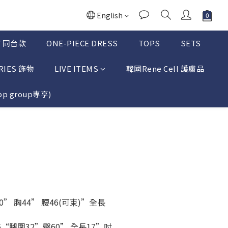
English
TV 同台款
ONE-PIECE DRESS
TOPS
SETS
RIES 飾物
LIVE ITEMS
韓國Rene Cell 護膚品
p group專享)
BUY NOW
20” 胸44” 腰46(可束)”全長
16“腿圍32”臀60” 全長17”吋