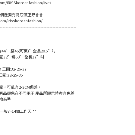
om/IRISSkoreanfashion/live/
黎緊個邊獨有特底價正野🍿🍿
com/irisskoreanfashion/
---------------------------------------------------
胸44” 腰46(可束)”全長20.5”吋
腿圍32”臀60” 全長17”吋
m 三圍:32-26-37
三圍:32-25-35
，可能有2-3CM偏差，
商品顏色在不同電子 產品所顯示時亦有色差
物為準
般7~14個工作天 **