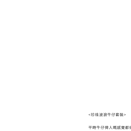
<珍珠波浪牛仔套裝>
平時牛仔俾人嘅感覺都