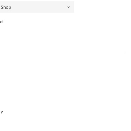
ct
CY