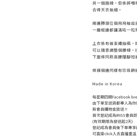
另一個路線，佢係將嗰種
合得天衣無縫。
兩邊膊頭位個飛飛袖設計，
一層緄邊都鑲滿咗一粒
上衣係有做束繩抽褶，
可以隨意調整個腰線，拉緊
下面條同款高腰闊腳短
條褲個邊同樣有珍珠飾
Made in Korea
每星期四開Facebook 
由下單至送貨都專人為你
新會員購物金放送 ‼️
首次登記成為IRISS會員即賺
(有效期限為發送起2天)
登記成為會員後下單專享的
可直接click入去直播重