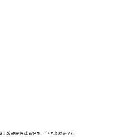
係比較硬繃繃或者好型，但呢套就完全行