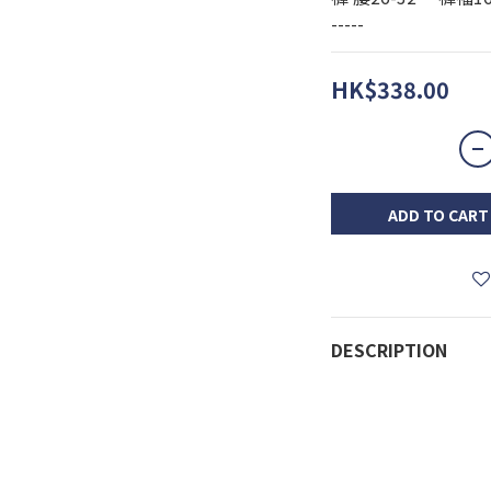
-----
HK$338.00
ADD TO CART
DESCRIPTION