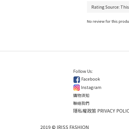
No review for this produ
Follow Us:
Facebook
Instagram
購物須知
聯絡我們
隱私權政策 PRIVACY POLI
2019 © IRISS FASHION