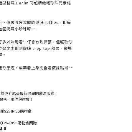
型格嘅 Denim 同超精緻嘅珍珠元素結
係做咗好立體嘅波浪 ruffles，佢每
粒圓潤嘅小珍珠呀~~
好多姊妹驚着牛仔會冇咗條腰，但呢款你
少少即刻變咗 crop top 效果，襯埋
褲。
邊呼應返，成套着上身完全唔使諗點襯~~
live為你介紹番最新最潮的韓流服飾！
服務，兩件包運費！
$25 IRISS購物金
2%IRISS購物金回贈
溫⬇⬇