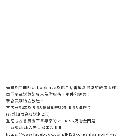
每星期四開Facebook live為你介紹番最新最潮的韓流服飾！
由下單至送貨都專人為你服務，兩件包運費！
新會員購物金放送 ‼️
首次登記成為IRISS會員即賺$25 IRISS購物金
(有效期限為發送起2天)
登記成為會員後下單專享的2%IRISS購物金回贈
可直接click入去直播重溫⬇⬇
https://www.facebook.com/IRISSkoreanfashion/live/