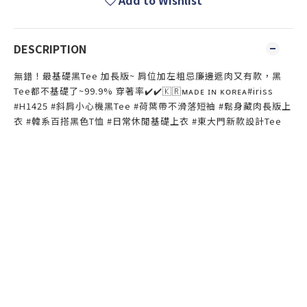
Add to Wishlist
DESCRIPTION
無錯！最基礎黑Tee 加長版~ 肩位加左粗忌廉邊遮肉又有款，黑
Tee都不基礎了~99.9% 穿著率✔️✔️🇰🇷ᴍᴀᴅᴇ ɪɴ ᴋᴏʀᴇᴀ#iriss
#H1425 #斜肩小心機黑Tee #荷葉帶不滑落短袖 #鬆身藏肉長版上
衣 #韓系百搭黑色T恤 #日常休閒基礎上衣 #東大門新款設計Tee