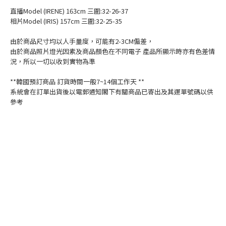
直播Model (IRENE) 163cm 三圍:32-26-37
相片Model (IRIS) 157cm 三圍:32-25-35
由於商品尺寸均以人手量度，可能有2-3CM偏差，
由於商品照片燈光因素及商品顏色在不同電子 產品所顯示時亦有色差情
況，所以一切以收到實物為準
**韓國預訂商品 訂貨時間一般7~14個工作天 **
系統會在訂單出貨後以電郵通知閣下有關商品已寄出及其運單號碼以供
參考