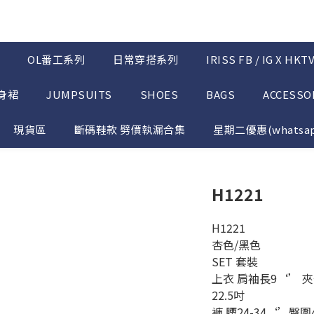
OL番工系列
日常穿搭系列
IRISS FB / IG X HK
半身裙
JUMPSUITS
SHOES
BAGS
ACCESSO
現貨區
斷碼鞋款 劈價執漏合集
星期二優惠(whatsap
H1221
H1221
杏色/黑色
SET 套裝 
上衣 肩袖長9‘’ 夾位
22.5吋
褲 腰24-34‘’臀圍