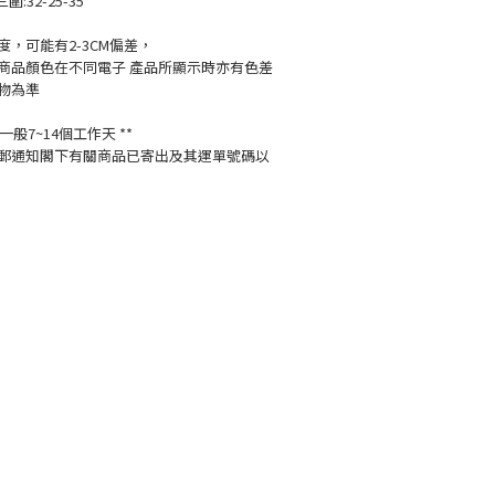
三圍:32-25-35
，可能有2-3CM偏差，
商品顏色在不同電子 產品所顯示時亦有色差
物為準
般7~14個工作天 **
郵通知閣下有關商品已寄出及其運單號碼以