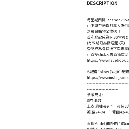
DESCRIPTION
每星期四開Facebook 
由下單至送貨都專人為你
新會員購物金放送 ‼️
首次登記成為IRISS會員即賺
(有效期限為發送起2天)
登記成為會員後下單專享的
可直接click入去直播重
https://www.facebook.c
☕記得Follow 我地IG 
https://www.instagram.
-----------------------------
----------------------
參考尺寸:
SET 套裝
上衣 肩袖長9‘’ 夾位20” 
褲 腰24-34‘’臀圍42-
直播Model (IRENE) 163c