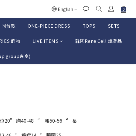
English
TV 同台款
ONE-PIECE DRESS
TOPS
SETS
RIES 飾物
LIVE ITEMS
韓國Rene Cell 護膚品
p group專享)
BUY NOW
20” 胸40-48‘’ 腰50-56‘’長
42-46‘’褲襠14‘’腿圍25-