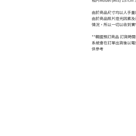
相片Model (IRIS) 157cm 
由於商品尺寸均以人手量度
由於商品照片燈光因素及
情況，所以一切以收到實
**韓國預訂商品 訂貨時間一
系統會在訂單出貨後以電
供參考