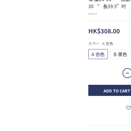
30‘’長39.5”吋
-----
HK$308.00
カラー
: A 杏色
A 杏色
B 黑色
ADD TO CART