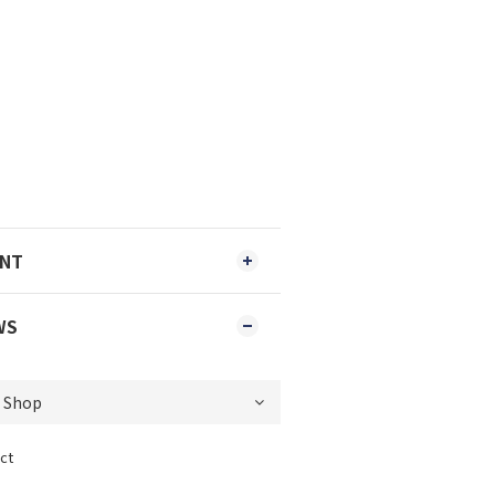
ENT
WS
ct