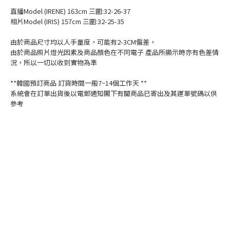
直播Model (IRENE) 163cm 三圍:32-26-37
相片Model (IRIS) 157cm 三圍:32-25-35
由於商品尺寸均以人手量度，可能有2-3CM偏差，
由於商品照片燈光因素及商品顏色在不同電子 產品所顯示時亦有色差情
況，所以一切以收到實物為準
**韓國預訂商品 訂貨時間一般7~14個工作天 **
系統會在訂單出貨後以電郵通知閣下有關商品已寄出及其運單號碼以供
參考