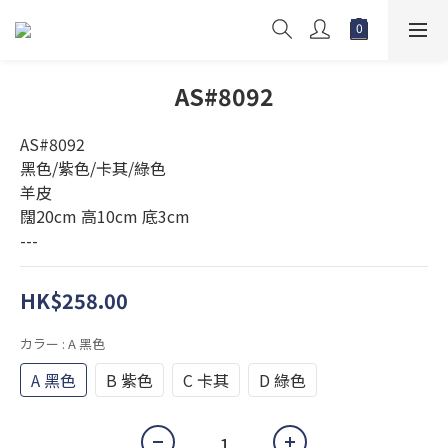
AS#8092
AS#8092
黑色/紫色/卡其/綠色
羊皮
闊20cm 高10cm 底3cm
---
HK$258.00
カラー
: A 黑色
A 黑色
B 紫色
C 卡其
D 綠色