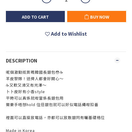
ADD TO CART
BUY NOW
Add to Wishlist
DESCRIPTION
呢個激動抵買嘅韓國長銀包😳☕️
羊皮黎嫁！送俾人都會好開心～
☕️又軟又滑又有光澤～
卜卜皮好有小香style
平時可以真係就咁當係長銀包用
需要手唔想hold 住倍銀包就可以好似電話繩咁扣番
裡面可以直接放電話，亦都可以放散銀同有曬基礎格位
Made in Korea