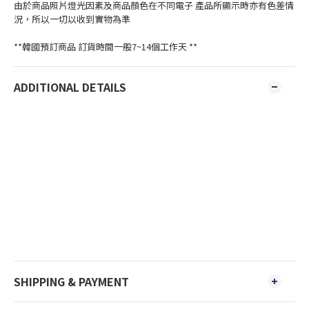
由於商品照片燈光因素及商品顏色在不同電子 產品所顯示時亦有色差情
況，所以一切以收到實物為準
**韓國預訂商品 訂貨時間一般7~14個工作天 **
ADDITIONAL DETAILS
SHIPPING & PAYMENT